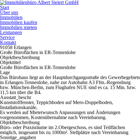
Start
Über uns
Immobilien
Immobilien kaufen
Immobilien mieten
Leistungen
Service
Kontakt
91058 Erlangen
Große Büroflächen in ER-Tennenlohe
Objektbeschreibung
Objekttitel
Große Büroflächen in ER-Tennenlohe
Lage
Das Bürohaus liegt an der Hauptdurchgangsstraße des Gewerbegebiets
in Erlangen-Tennenlohe, nahe zur Autobahn A3 Ffm.-Regensburg
bzw. München-Berlin, zum Flughafen NUE sind es ca. 15 Min. bzw.
11,5 km über die B4.
Ausstatt_beschr
Kunststofffenster, Teppichboden auf Mero-Doppelboden,
Installationskanäle,
Es werden auf Mieterwunsch Anpassungen und Änderungen
vorgenommen, Kostenübernahme nach Vereinbarung.
Objektbeschreibung
Büro- oder Praxisräume im 2.Obergeschoss, es sind Teilflächen
möglich, insgesamt bis zu 1000m². Stellplätze nach Vereinbarung
Sonstige_angaben