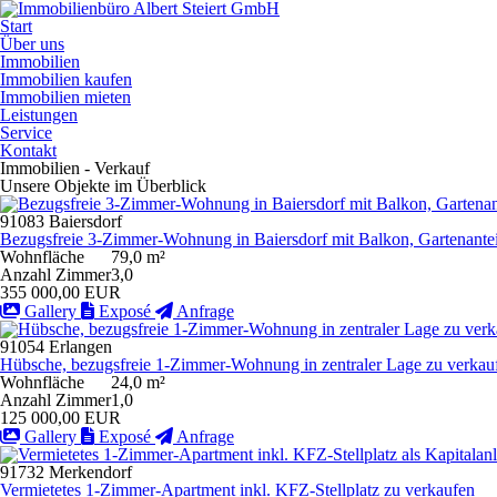
Start
Über uns
Immobilien
Immobilien kaufen
Immobilien mieten
Leistungen
Service
Kontakt
Immobilien - Verkauf
Unsere Objekte im Überblick
91083 Baiersdorf
Bezugsfreie 3-Zimmer-Wohnung in Baiersdorf mit Balkon, Gartenanteil
Wohnfläche
79,0 m²
Anzahl Zimmer
3,0
355 000,00 EUR
Gallery
Exposé
Anfrage
91054 Erlangen
Hübsche, bezugsfreie 1-Zimmer-Wohnung in zentraler Lage zu verkau
Wohnfläche
24,0 m²
Anzahl Zimmer
1,0
125 000,00 EUR
Gallery
Exposé
Anfrage
91732 Merkendorf
Vermietetes 1-Zimmer-Apartment inkl. KFZ-Stellplatz zu verkaufen