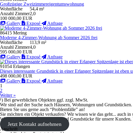
Großzügige Zweizimmereigentumswohnung
Wohnfläche
54,4 m²
Anzahl Zimmer
2,0
100 000,00 EUR
Gallery
Exposé
Anfrage
86415 Mering
Moderne 4-Zimmer-Wohnung ab Sommer 2026 frei
Wohnfläche
113,9 m²
Anzahl Zimmer
4,0
595 000,00 EUR
Gallery
Exposé
Anfrage
91054 Erlangen
Dieses interessante Grundstück in einer Erlanger Spitzenlage ist eben u
498 000,00 EUR
Gallery
Exposé
Anfrage
1
2
Weiter »
¹) Bei gewerblichen Objekten ggf. zzgl. MwSt.
Wir sind auf der Suche nach Häusern, Wohnungen und Grundstücken.
Bieten Sie uns gerne auch “Problemfälle” an!
Sie möchten ein Objekt verkaufen? Wir wissen wie das geht... auch in 
Wir suchen Häuser, Wohnungen und Grundstücke für unsere Kunden. W
Jetzt Kontakt aufnehmen
Anschrift