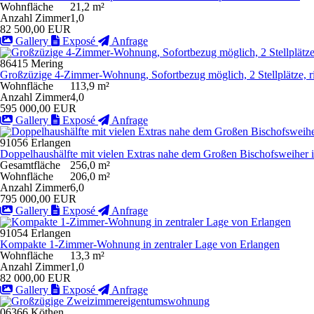
Wohnfläche
21,2 m²
Anzahl Zimmer
1,0
82 500,00 EUR
Gallery
Exposé
Anfrage
86415 Mering
Großzüzige 4-Zimmer-Wohnung, Sofortbezug möglich, 2 Stellplätze, r
Wohnfläche
113,9 m²
Anzahl Zimmer
4,0
595 000,00 EUR
Gallery
Exposé
Anfrage
91056 Erlangen
Doppelhaushälfte mit vielen Extras nahe dem Großen Bischofsweiher 
Gesamtfläche
256,0 m²
Wohnfläche
206,0 m²
Anzahl Zimmer
6,0
795 000,00 EUR
Gallery
Exposé
Anfrage
91054 Erlangen
Kompakte 1-Zimmer-Wohnung in zentraler Lage von Erlangen
Wohnfläche
13,3 m²
Anzahl Zimmer
1,0
82 000,00 EUR
Gallery
Exposé
Anfrage
06366 Köthen