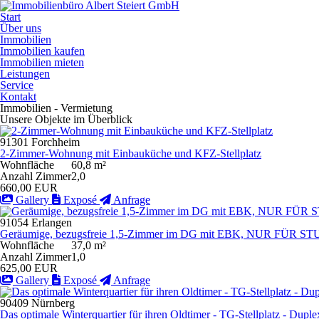
Start
Über uns
Immobilien
Immobilien kaufen
Immobilien mieten
Leistungen
Service
Kontakt
Immobilien - Vermietung
Unsere Objekte im Überblick
91301 Forchheim
2-Zimmer-Wohnung mit Einbauküche und KFZ-Stellplatz
Wohnfläche
60,8 m²
Anzahl Zimmer
2,0
660,00 EUR
Gallery
Exposé
Anfrage
91054 Erlangen
Geräumige, bezugsfreie 1,5-Zimmer im DG mit EBK, NUR FÜR S
Wohnfläche
37,0 m²
Anzahl Zimmer
1,0
625,00 EUR
Gallery
Exposé
Anfrage
90409 Nürnberg
Das optimale Winterquartier für ihren Oldtimer - TG-Stellplatz - Dupl