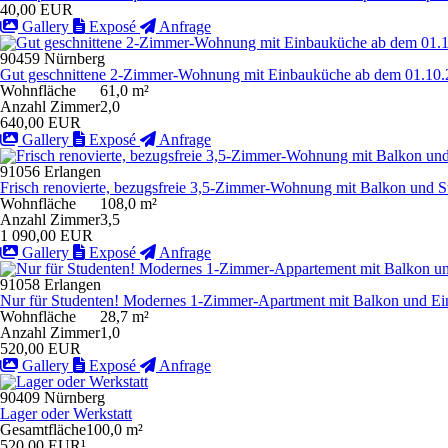
40,00 EUR
Gallery
Exposé
Anfrage
90459 Nürnberg
Gut geschnittene 2-Zimmer-Wohnung mit Einbauküche ab dem 01.10.
Wohnfläche
61,0 m²
Anzahl Zimmer
2,0
640,00 EUR
Gallery
Exposé
Anfrage
91056 Erlangen
Frisch renovierte, bezugsfreie 3,5-Zimmer-Wohnung mit Balkon und St
Wohnfläche
108,0 m²
Anzahl Zimmer
3,5
1 090,00 EUR
Gallery
Exposé
Anfrage
91058 Erlangen
Nur für Studenten! Modernes 1-Zimmer-Apartment mit Balkon und Ei
Wohnfläche
28,7 m²
Anzahl Zimmer
1,0
520,00 EUR
Gallery
Exposé
Anfrage
90409 Nürnberg
Lager oder Werkstatt
Gesamtfläche
100,0 m²
520,00 EUR¹