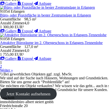
Gallery
Exposé
Anfrage
91054 Erlangen
Büro- oder Praxisfläche in bester Zentrumslage in Erlangen
Gesamtfläche
98,5 m²
Anzahl Zimmer
4,0
1 300,00 EUR¹
Gallery
Exposé
Anfrage
91058 Erlangen
Attraktive Büroräume im 2. Obergeschoss in Erlangen-Tennenlohe
Gesamtfläche
127,0 m²
Anzahl Zimmer
4,0
1 755,00 EUR¹
Gallery
Exposé
Anfrage
1
2
Weiter »
¹) Bei gewerblichen Objekten ggf. zzgl. MwSt.
Wir sind auf der Suche nach Häusern, Wohnungen und Grundstücken.
Bieten Sie uns gerne auch “Problemfälle” an!
Sie möchten ein Objekt verkaufen? Wir wissen wie das geht... auch in 
Wir suchen Häuser, Wohnungen und Grundstücke für unsere Kunden. W
Jetzt Kontakt aufnehmen
Anschrift
immobilienbüro albert steiert gmbh
Friedrichstraße 20