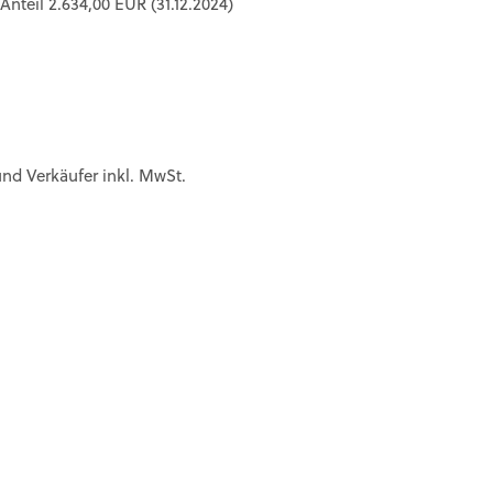
nteil 2.634,00 EUR (31.12.2024)
 und Verkäufer
inkl. MwSt.