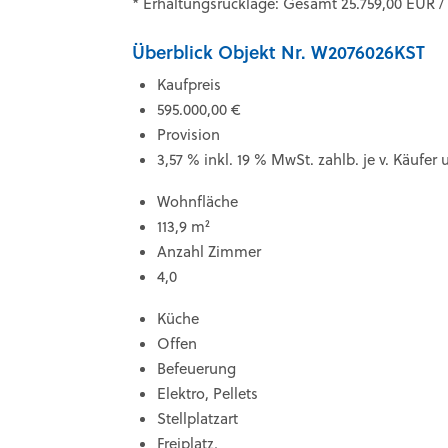
* Erhaltungsrücklage: Gesamt 25.759,00 EUR / A
Überblick Objekt Nr. W2076026KST
Kaufpreis
595.000,00 €
Provision
3,57 % inkl. 19 % MwSt. zahlb. je v. Käufer
Wohnfläche
113,9 m²
Anzahl Zimmer
4,0
Küche
Offen
Befeuerung
Elektro, Pellets
Stellplatzart
Freiplatz,